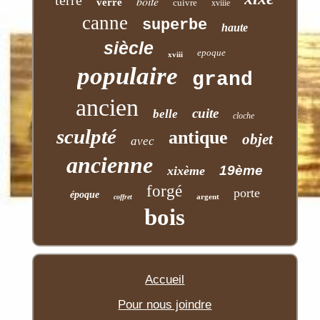
boite
verre
cuivre
xviiie
canne
superbe
haute
siècle
epoque
xviii
populaire
grand
ancien
cuite
belle
cloche
sculpté
antique
objet
avec
ancienne
19ème
xixème
forgé
porte
époque
argent
coffret
bois
Accueil
Pour nous joindre