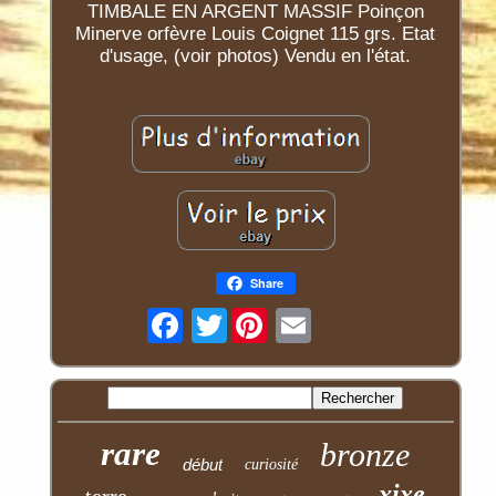
TIMBALE EN ARGENT MASSIF Poinçon
Minerve orfèvre Louis Coignet 115 grs. Etat
d'usage, (voir photos) Vendu en l'état.
Share
Twitter
rare
bronze
début
curiosité
xixe
terre