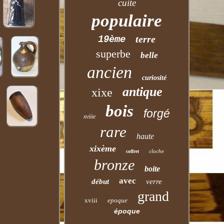
cuite
populaire
terre
19ème
superbe
belle
ancien
curiosité
antique
xixe
bois
forgé
xviiie
rare
haute
xixème
cloche
coffret
bronze
boite
avec
début
verre
grand
xviii
epoque
époque