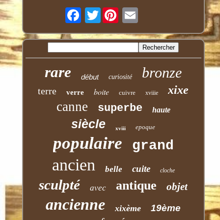
Twitter
rare
bronze
début
curiosité
xixe
terre
boite
verre
cuivre
xviiie
canne
superbe
haute
siècle
epoque
xviii
populaire
grand
ancien
cuite
belle
cloche
sculpté
antique
objet
avec
ancienne
19ème
xixème