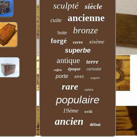
sculpté
siècle
ancienne
cuite
bronze
boite
forgé
xixème
verre
superbe
antique
terre
époque
curiosité
coffret
porte
avec
argent
rare
cuivre
populaire
19ème
xviii
ancien
début