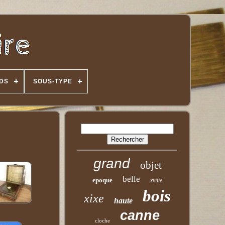
IDS
SOUS-TYPE
grand
objet
belle
epoque
xviiie
bois
xixe
haute
canne
cloche