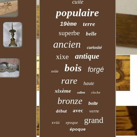
cuite
populaire
terre
19ème
superbe
belle
ancien
curiosité
antique
xixe
bois
forgé
xviiie
rare
haute
xixème
cloche
coffret
bronze
boite
avec
début
verre
grand
xviii
epoque
époque