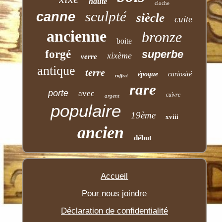
haute
cloche
sculpté
canne
siècle
cuite
ancienne
bronze
boite
forgé
superbe
xixème
verre
antique
terre
époque
curiosité
coffret
rare
porte
avec
cuivre
argent
populaire
19ème
xviii
ancien
début
Accueil
Pour nous joindre
Déclaration de confidentialité