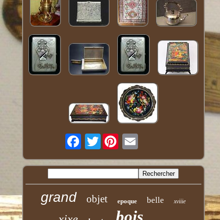
Twitter
grand
objet
belle
epoque
xviiie
bois
xixe