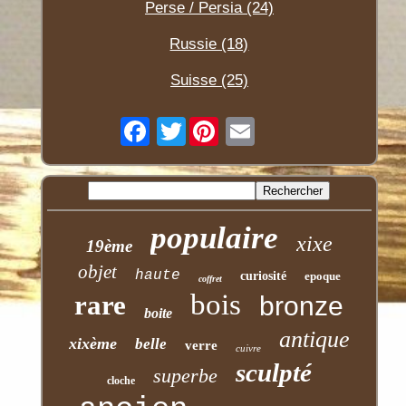
Perse / Persia (24)
Russie (18)
Suisse (25)
Twitter
populaire
xixe
19ème
objet
haute
curiosité
epoque
coffret
bois
rare
bronze
boite
antique
xixème
belle
verre
cuivre
sculpté
superbe
cloche