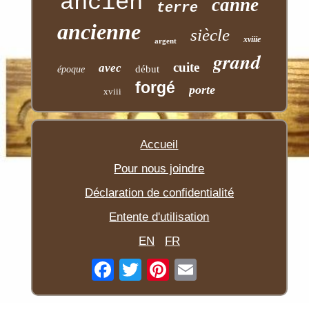
ancien
canne
terre
ancienne
siècle
xviiie
argent
grand
cuite
avec
début
époque
forgé
porte
xviii
Accueil
Pour nous joindre
Déclaration de confidentialité
Entente d'utilisation
EN
FR