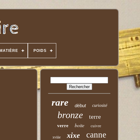
MATIÈRE
POIDS
rare
début
curiosité
bronze
terre
boite
verre
cuivre
canne
xixe
xviiie