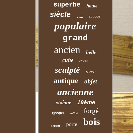
superbe
haute
siècle
epoque
xviii
populaire
grand
ancien
belle
cuite
cloche
sculpté
avec
antique
objet
ancienne
19ème
xixème
forgé
époque
coffret
bois
porte
argent