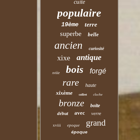
cuite
populaire
terre
19ème
superbe
belle
ancien
curiosité
antique
xixe
bois
forgé
xviiie
rare
haute
xixème
cloche
coffret
bronze
boite
avec
début
verre
grand
xviii
epoque
époque