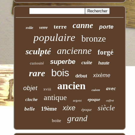
canne
terre
porte
verre
xviiie
populaire
bronze
ancienne
sculpté
forgé
superbe
cuite
haute
curiosité
bois
rare
xixème
début
ancien
objet
avec
xviii
cuivre
antique
cloche
epoque
argent
coffret
xixe
siècle
19ème
belle
époque
grand
boite